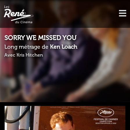
SORRY WE MISSED YOU
Long métrage de
Ken Loach
Avec Kris Hitchen