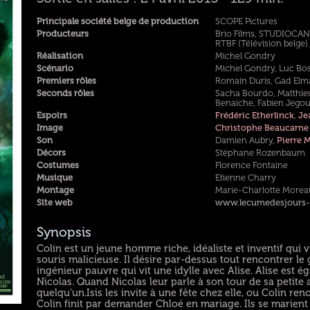
Principale société belge de production
SCOPE Pictures
Producteurs
Brio Films, STUDIOCAN
RTBF (Télévision belge)
Réalisation
Michel Gondry
Scénario
Michel Gondry, Luc Bos
Premiers rôles
Romain Duris, Gad Elm
Seconds rôles
Sacha Bourdo, Matthieu 
Benaiche, Fabien Jegou
Espoirs
Frédéric Etherlinck
,
Je
Image
Christophe Beaucarne
Son
Damien Aubry,
Pierre 
Décors
Stéphane Rozenbaum
Costumes
Florence Fontaine
Musique
Etienne Charry
Montage
Marie-Charlotte Morea
Site web
www.lecumedesjours-
Synopsis
Colin est un jeune homme riche, idéaliste et inventif qui
souris malicieuse. Il désire par-dessus tout rencontrer le
ingénieur pauvre qui vit une idylle avec Alise. Alise est ég
Nicolas. Quand Nicolas leur parle à son tour de sa petite a
quelqu’un.Isis les invite à une fête chez elle, ou Colin re
Colin finit par demander Chloé en mariage. Ils se marient a