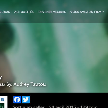
N 2026
ACTUALITÉS
DEVENIR MEMBRE
VOUS AVEZ UN FILM ?
y
ar Sy, Audrey Tautou
Facebook
Twitter
Sortie en salles : 24 avril 2013 - 129 min.