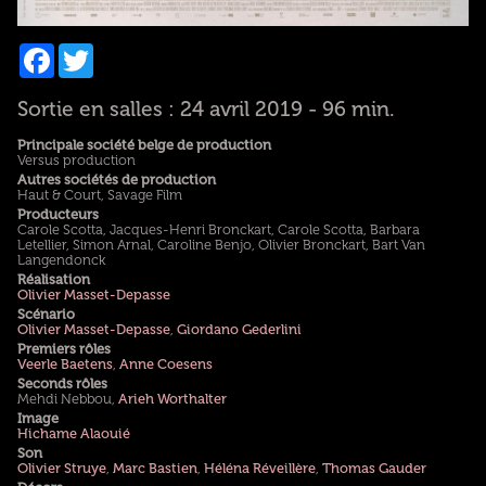
Facebook
Twitter
Sortie en salles : 24 avril 2019 - 96 min.
Principale société belge de production
Versus production
Autres sociétés de production
Haut & Court, Savage Film
Producteurs
Carole Scotta, Jacques-Henri Bronckart, Carole Scotta, Barbara
Letellier, Simon Arnal, Caroline Benjo, Olivier Bronckart, Bart Van
Langendonck
Réalisation
Olivier Masset-Depasse
Scénario
Olivier Masset-Depasse
,
Giordano Gederlini
Premiers rôles
Veerle Baetens
,
Anne Coesens
Seconds rôles
Mehdi Nebbou,
Arieh Worthalter
Image
Hichame Alaouié
Son
Olivier Struye
,
Marc Bastien
,
Héléna Réveillère
,
Thomas Gauder