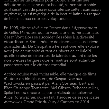
concubines de
Dracula
pour Coppola. Sa carrière
débute sous le signe de sa beauté, si incontournable
qu’il serait vain de passer sous silence cette incarnation
mythique, quasi mystique de la beauté latine au regard
de braise et aux courbes voluptueuses.
En 1995, elle se révèle en France dans
L’Appartement
de Gilles Mimouni, qui lui vaudra une nomination aux
César. Vont alors se succéder des rôles à la diversité
étourdissante. Son itinéraire de cinéma est aussi riche
qu’inattendu. De Cléopâtre à Perséphone, elle explore
avec joie et curiosité autant d’univers de celluloïd
qu’elle croise de cinéastes de talents, d’autant que les
nombreuses langues qu’elle maitrise sont autant de
passeports pour le cinéma mondial.
Actrice adulée mais inclassable, elle navigue de films
d’auteur en blockbusters, de Gaspar Noé aux
Wachowski, en passant par Alain Corneau, Bertrand
Blier, Giuseppe Tornatore, Mel Gibson, Rebecca Miller,
Spike Lee ou encore, la jeune réalisatrice italienne
Alice Rohrwacher, qui en fait l’héroïne de ses délicates
Merveilles
, Grand Prix du Jury à Cannes en 2014.