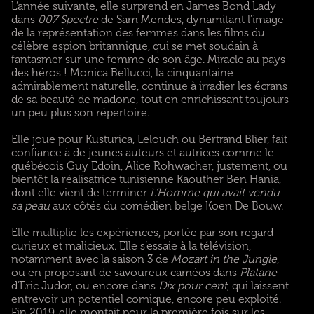
L’année suivante, elle surprend en James Bond Lady
dans
007 Spectre
de Sam Mendes, dynamitant l’image
de la représentation des femmes dans les films du
célèbre espion britannique, qui se met soudain à
fantasmer sur une femme de son âge. Miracle au pays
des héros ! Monica Bellucci, la cinquantaine
admirablement naturelle, continue à irradier les écrans
de sa beauté de madone, tout en enrichissant toujours
un peu plus son répertoire.
Elle joue pour Kusturica, Lelouch ou Bertrand Blier, fait
confiance à de jeunes auteurs et autrices comme le
québécois Guy Edoin, Alice Rohwacher, justement, ou
bientôt la réalisatrice tunisienne Kaouther Ben Hania,
dont elle vient de terminer
L’Homme qui avait vendu
sa peau
aux côtés du comédien belge Koen De Bouw.
Elle multiplie les expériences, portée par son regard
curieux et malicieux. Elle s’essaie à la télévision,
notamment avec la saison 3 de
Mozart in the Jungle
,
ou en proposant de savoureux caméos dans
Platane
d’Eric Judor, ou encore dans
Dix pour cent
, qui laissent
entrevoir un potentiel comique, encore peu exploité.
Fin 2019, elle montait pour la première fois sur les